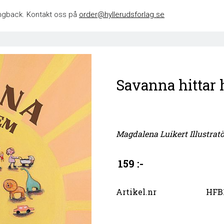
 singback. Kontakt oss på
order@hyllerudsforlag.se
Savanna hittar
Magdalena Luikert Illustrat
159 :-
Artikel.nr
HFB