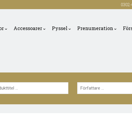
0302-
or
Accessoarer
Pyssel
Prenumeration
För