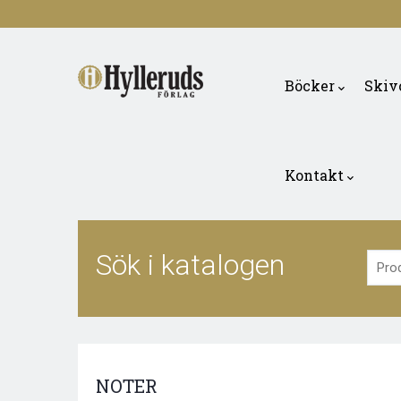
Skip
to
Main
main
navigation
Böcker
Skiv
content
Kontakt
Sök i katalogen
NOTER