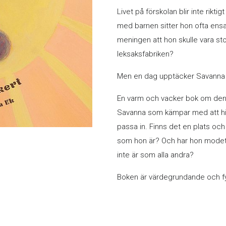
Livet på förskolan blir inte riktig
med barnen sitter hon ofta ensam 
meningen att hon skulle vara stor
leksaksfabriken?
Men en dag upptäcker Savanna nå
En varm och vacker bok om den
Savanna som kämpar med att hitta
passa in. Finns det en plats och
som hon är? Och har hon modet a
inte är som alla andra?
Boken är värdegrundande och fyll