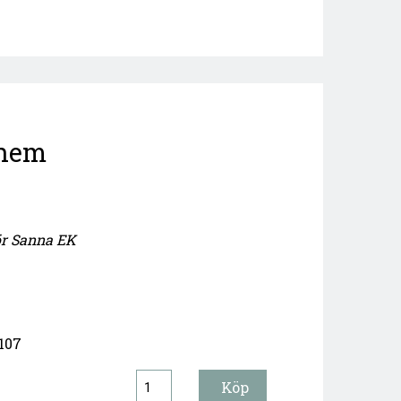
 hem
ör Sanna EK
107