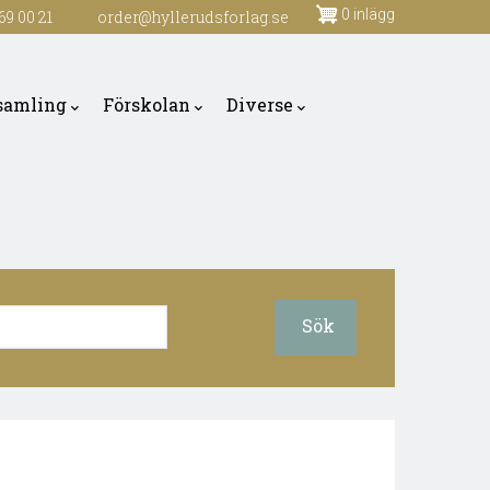
0 inlägg
69 00 21
order@hyllerudsforlag.se
samling
Förskolan
Diverse