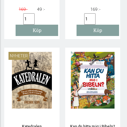
169:-
49 :-
169 :-
NYHETER
Katedralen
Kan du hitta mig i Bibeln?