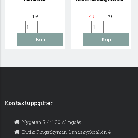
169 :-
149:-
79 :-
Kontaktuppgifter
Nygatan 5, 441 30 Alingsås
Butik: Pingstkyrkan, Landskyrkoallén 4