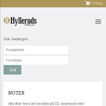
Skip
0 inlägg
to
main
content
Sök i katalogen
NOTER
Alla låtar finns att beställa på CD, download eller