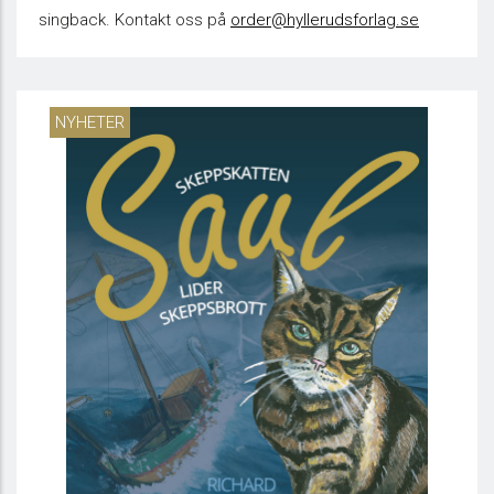
singback. Kontakt oss på
order@hyllerudsforlag.se
NYHETER