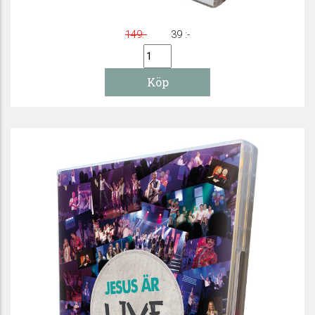
149:-
39 :-