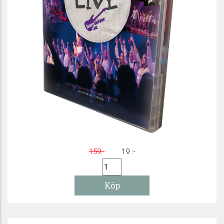
Jesus är LIVE - DVD
159:-
19 :-