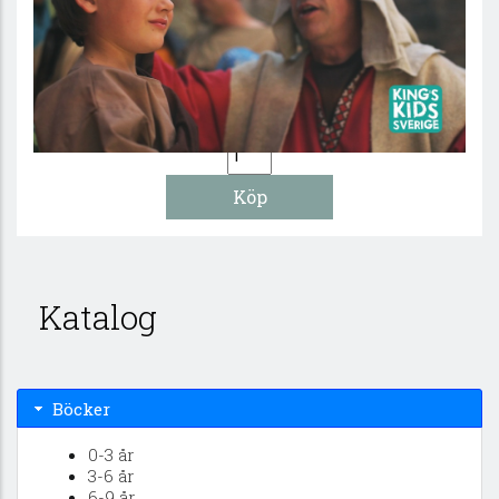
Hjältar och Hjälpare - DVD
149:-
29 :-
Katalog
Böcker
0-3 år
3-6 år
6-9 år