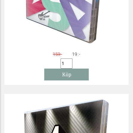
DANSA! 2 - DVD
159:-
19 :-