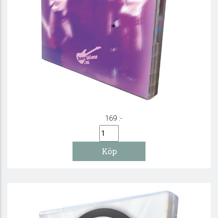
Dansa! 5 - DVD
169 :-