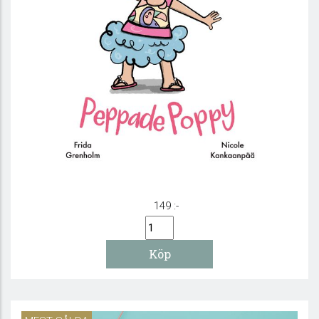
Känslor - Peppade Poppy
149 :-