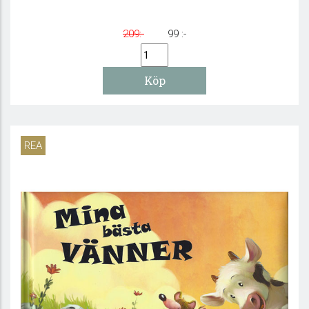
209:-
99 :-
REA