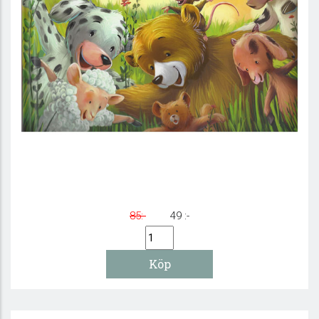
Mina bästa vänner
85:-
49 :-