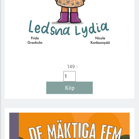
Känslor - Ledsna Lydia
149 :-