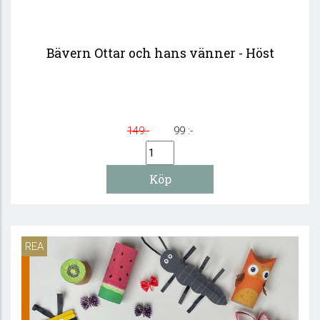
Bävern Ottar och hans vänner - Höst
149:-
99 :-
REA