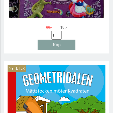
Underbara sagor
99:-
19 :-
NYHETER