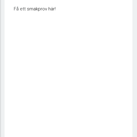
Få ett
smakprov här
!