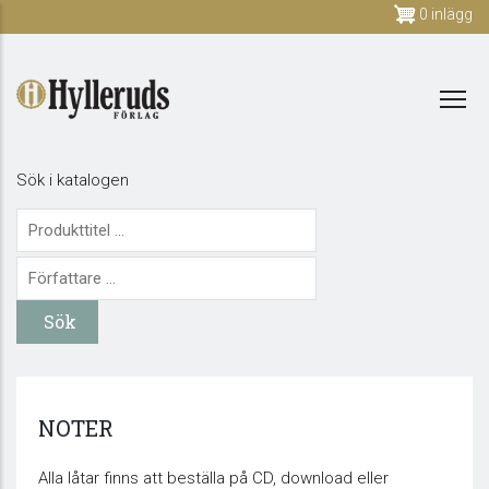
Skip
0 inlägg
to
main
content
Sök i katalogen
NOTER
Alla låtar finns att beställa på CD, download eller