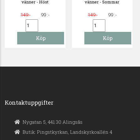
vänner - Höst
vänner - Sommar
149:-
99 :-
149:-
99 :-
Kontaktuppgifter
Nygatan 5, 441 30 Alingsås
Butik: Pingstkyrkan, Landskyrkoallén 4