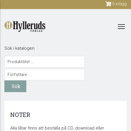
Skip
0 inlägg
to
main
content
Sök i katalogen
NOTER
Alla låtar finns att beställa på CD, download eller