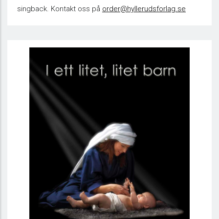
singback. Kontakt oss på
order@hyllerudsforlag.se