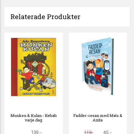
Relaterade Produkter
Munken & Kulan - Kebab
Fadder-resan med Mats &
varje dag
Anita
139 :-
119:-
45 :-