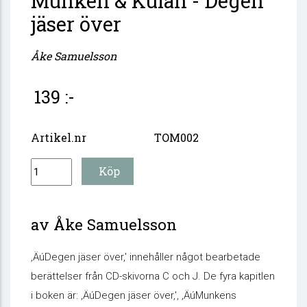
Munken & Kulan - Degen
jäser över
Åke Samuelsson
139 :-
Artikel.nr
TOM002
av Åke Samuelsson
‚ÄúDegen jäser över‚' innehåller något bearbetade
berättelser från CD-skivorna C och J. De fyra kapitlen
i boken är: ‚ÄúDegen jäser över‚', ‚ÄúMunkens