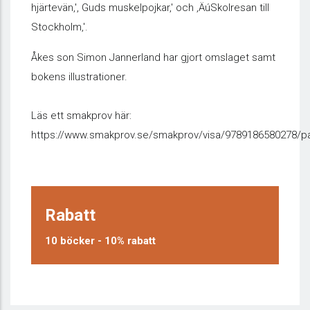
hjärtevän‚', Guds muskelpojkar‚' och ‚ÄúSkolresan till
Stockholm‚'.
Åkes son Simon Jannerland har gjort omslaget samt
bokens illustrationer.
Läs ett smakprov här:
https://www.smakprov.se/smakprov/visa/9789186580278/p
Rabatt
10 böcker - 10% rabatt