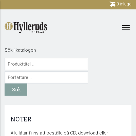
Skip
0 inlägg
to
main
content
Sök i katalogen
NOTER
Alla låtar finns att beställa på CD, download eller