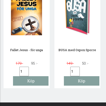
Fallet Jesus - för unga
BUSA med Ospon Sporre
179:-
95 :-
149:-
50 :-