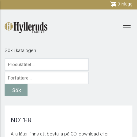
Skip
0 inlägg
to
main
content
Sök i katalogen
NOTER
Alla låtar finns att beställa på CD, download eller