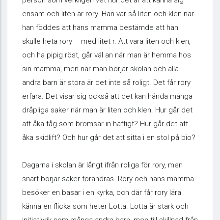
person som verkligen vet hur det är att känna sig
ensam och liten är rory. Han var så liten och klen när
han föddes att hans mamma bestämde att han
skulle heta rory – med litet r. Att vara liten och klen,
och ha pipig röst, går väl an när man är hemma hos
sin mamma, men när man börjar skolan och alla
andra barn är stora är det inte så roligt. Det får rory
erfara. Det visar sig också att det kan hända många
dråpliga saker när man är liten och klen. Hur går det
att åka tåg som bromsar in häftigt? Hur går det att
åka skidlift? Och hur går det att sitta i en stol på bio?
Dagarna i skolan är långt ifrån roliga för rory, men
snart börjar saker förändras. Rory och hans mamma
besöker en basar i en kyrka, och där får rory lära
känna en flicka som heter Lotta. Lotta är stark och