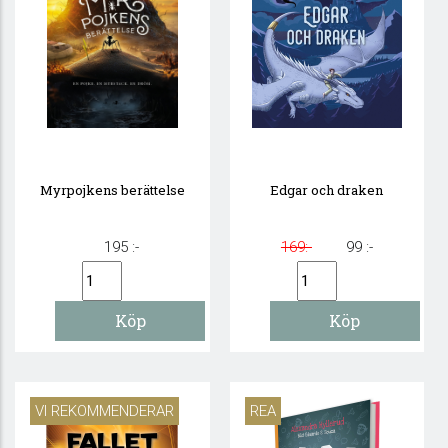
Myrpojkens berättelse
Edgar och draken
195 :-
169:-
99 :-
VI REKOMMENDERAR
REA