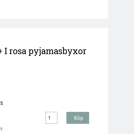
+ I rosa pyjamasbyxor
25
Y.