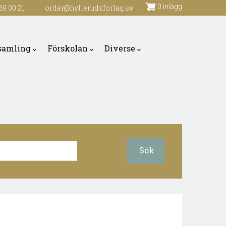
0 inlägg
69 00 21
order@hyllerudsforlag.se
samling
Förskolan
Diverse