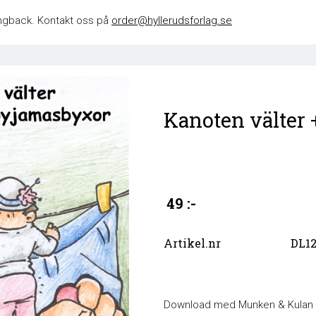
 singback. Kontakt oss på
order@hyllerudsforlag.se
Kanoten välter 
49 :-
Artikel.nr
DL1
Download med Munken & Kulan 