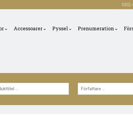
0302-
or
Accessoarer
Pyssel
Prenumeration
För