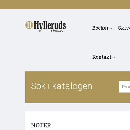
Skip
to
Main
main
navigation
Böcker
Skiv
content
Kontakt
Sök i katalogen
NOTER