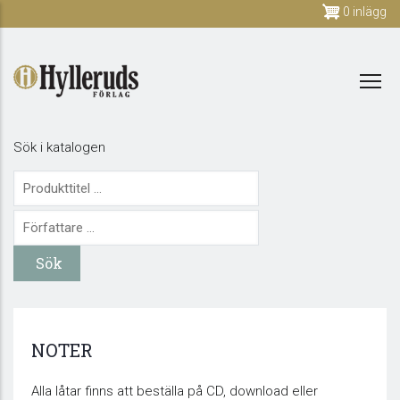
Skip
0 inlägg
to
main
content
Sök i katalogen
NOTER
Alla låtar finns att beställa på CD, download eller