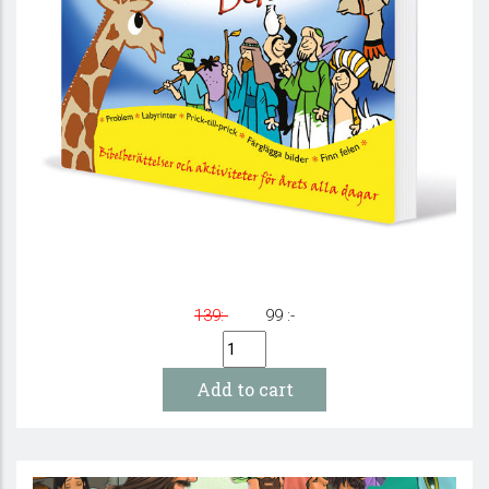
365 bibelaktiviteter för barn
139:-
99 :-