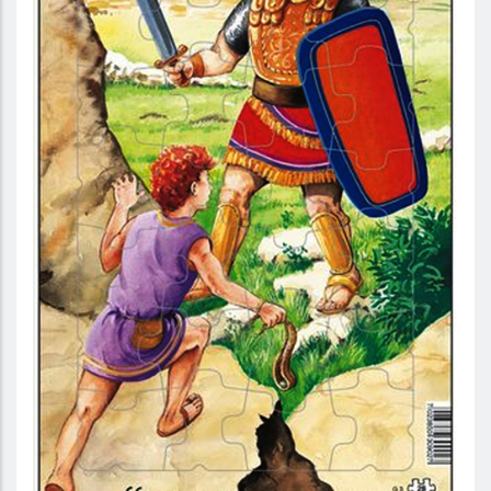
David & Goliat – Pussel
29:-
10 :-