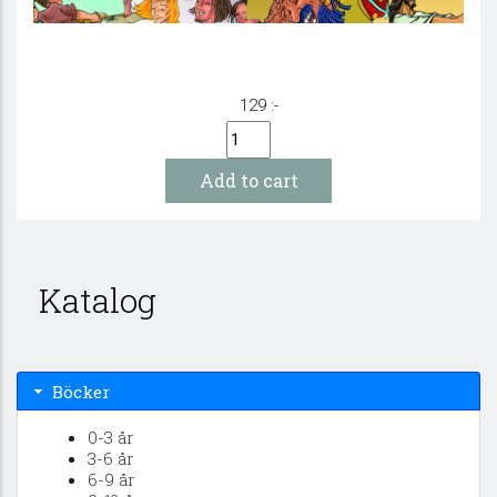
129 :-
Katalog
Böcker
0-3 år
3-6 år
6-9 år