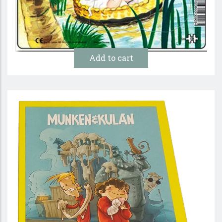
89:-
10 :-