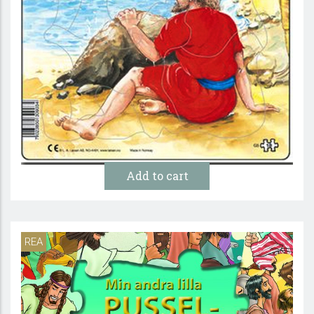
Jona – Pussel
79:-
10 :-
REA