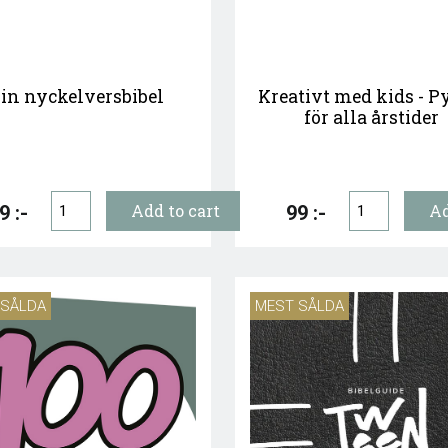
in nyckelversbibel
Kreativt med kids - P
för alla årstider
9 :-
99 :-
 SÅLDA
MEST SÅLDA