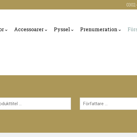
0302-
or
Accessoarer
Pyssel
Prenumeration
För