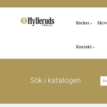
Skip
to
Main
main
navigation
Böcker
Skiv
content
Kontakt
Sök i katalogen