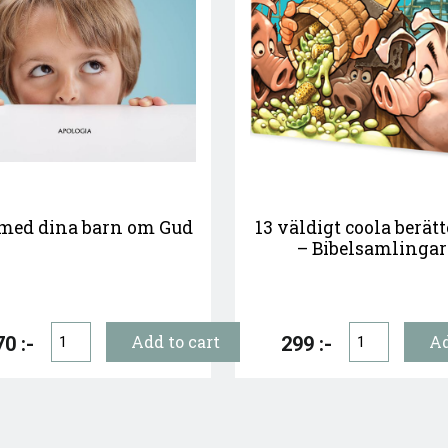
 med dina barn om Gud
13 väldigt coola berätt
– Bibelsamlingar
0 :-
299 :-