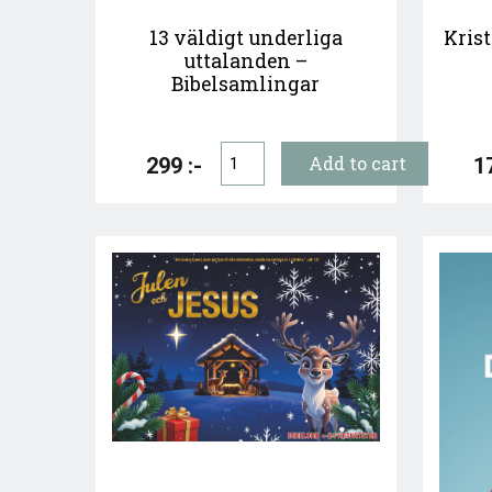
13 väldigt underliga
Kris
uttalanden –
Bibelsamlingar
299 :-
17