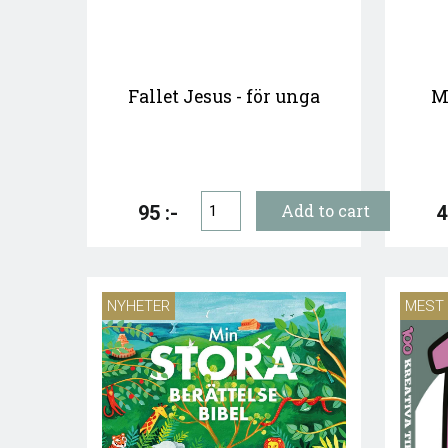
Fallet Jesus - för unga
M
95 :-
4
NYHETER
MEST