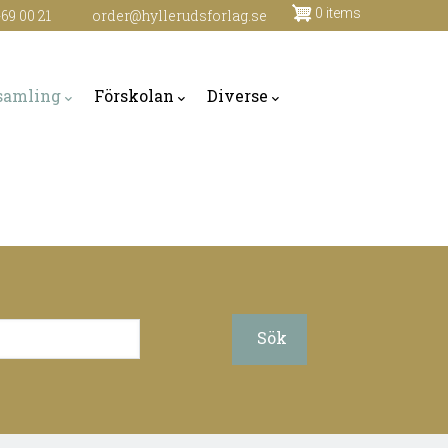
0 items
69 00 21
order@hyllerudsforlag.se
samling
Förskolan
Diverse