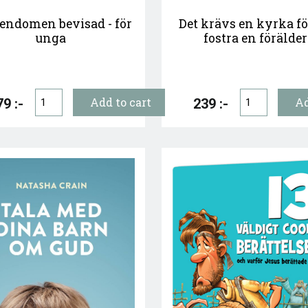
tendomen bevisad - för
Det krävs en kyrka fö
unga
fostra en förälder
9 :-
239 :-