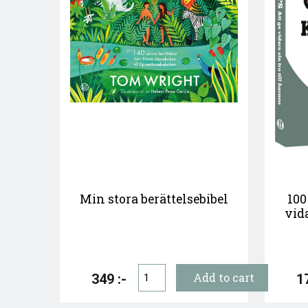
Min stora berättelsebibel
100
vida
349 :-
17