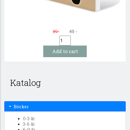
Kommisarie Smart & Fallet med den tomma
graven: 8-11 år
89:-
49 :-
Katalog
Böcker
0-3 år
3-6 år
6-9 år