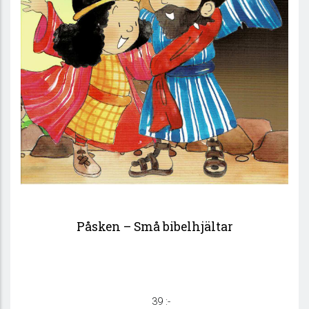
Påsken – Små bibelhjältar
39 :-