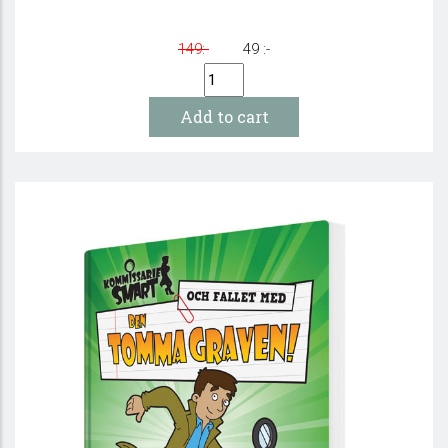
149:-
49 :-