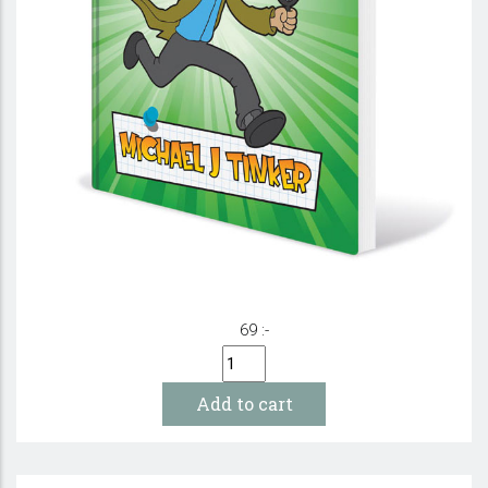
Kommisarie Smart & Fallet med den tomma
graven: 4-7 år
69 :-