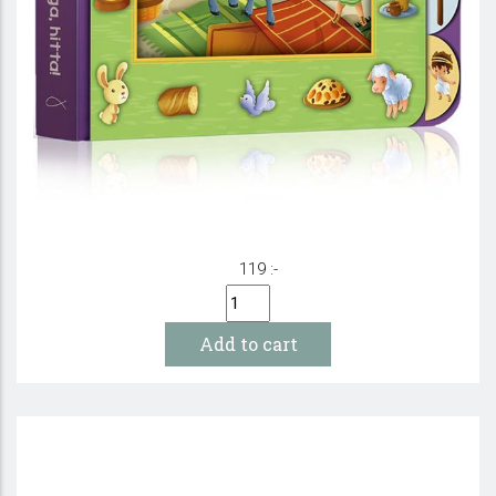
Klara, färdiga, hitta! - Påskberättelsen
119 :-