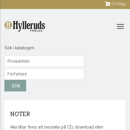
Skip
0 inlägg
to
main
content
Sök i katalogen
NOTER
Alla låtar finns att beställa på CD, download eller