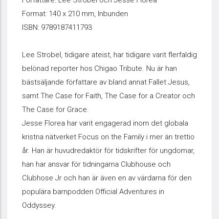
Författare: Lee Strobel och Jesse Florea
Format: 140 x 210 mm, Inbunden
ISBN: 9789187411793
Lee Strobel, tidigare ateist, har tidigare varit flerfaldig
belönad reporter hos Chigao Tribute. Nu är han
bästsäljande författare av bland annat Fallet Jesus,
samt The Case for Faith, The Case for a Creator och
The Case for Grace.
Jesse Florea har varit engagerad inom det globala
kristna nätverket Focus on the Family i mer än trettio
år. Han är huvudredaktör för tidskrifter för ungdomar,
han har ansvar för tidningarna Clubhouse och
Clubhose Jr och han är även en av värdarna för den
populära barnpodden Official Adventures in
Oddyssey.