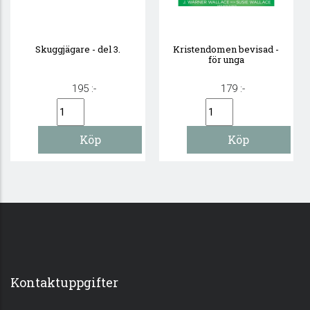
Skuggjägare - del 3.
Kristendomen bevisad -
för unga
195 :-
179 :-
Kontaktuppgifter