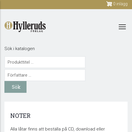
Skip
0 inlägg
to
main
content
Sök i katalogen
NOTER
Alla låtar finns att beställa på CD, download eller