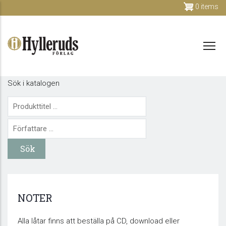
Skip
0 items
to
main
content
Sök i katalogen
NOTER
Alla låtar finns att beställa på CD, download eller