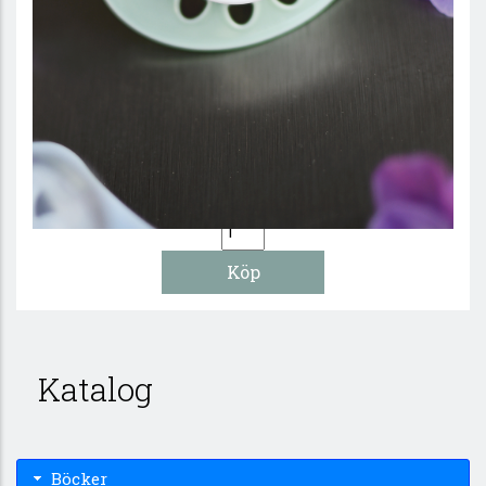
Napp i grönt: Älskad, värdefull, dyrbar
79 :-
Katalog
Böcker