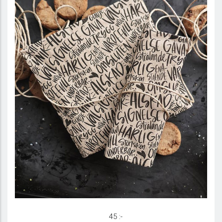
Servett - i returpapper "Pepp"
45 :-