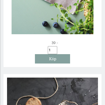
Servett - Gud ge mig sinnesro, mod &
förstånd
39 :-