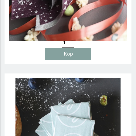
Kul barnservett med cirkustema
45 :-