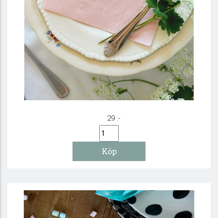
Servett (fikastorlek) - Tro, hopp, kärlek...
29 :-