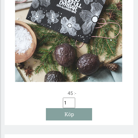
Servetter -Älskad, Värdefull...
45 :-