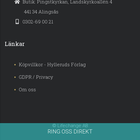
Butik: Pingstkyrkan, Landskyrkoallén 4
441 34 Alingsås
0302-69 00 21
Länkar
Köpvillkor - Hylleruds Förlag
GDPR / Privacy
Om oss
© Lifechange AB
RING OSS DIREKT