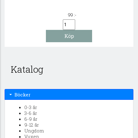
99 :-
Katalog
Böcker
0-3 år
3-6 år
6-9 år
9-12 år
Ungdom
Vuxen