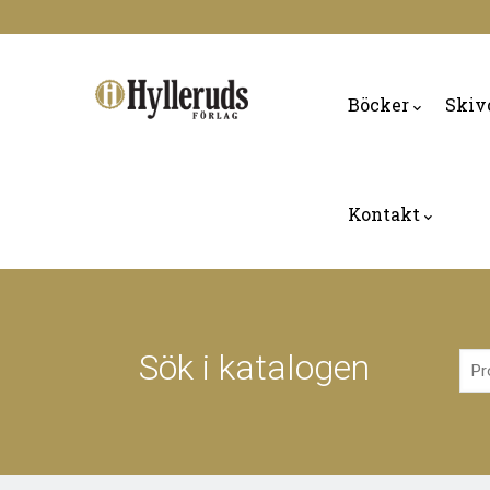
Skip
to
Main
main
navigation
Böcker
Skiv
content
Kontakt
Sök i katalogen