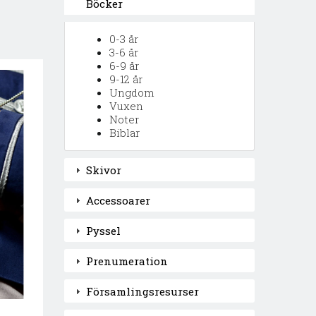
Böcker
0-3 år
3-6 år
6-9 år
9-12 år
Ungdom
Vuxen
Noter
Biblar
Skivor
Accessoarer
Pyssel
Prenumeration
Församlingsresurser