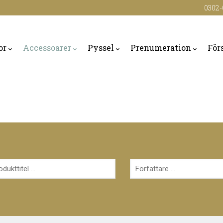
0302-
or
Accessoarer
Pyssel
Prenumeration
För