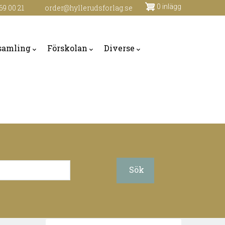
0 inlägg
69 00 21
order@hyllerudsforlag.se
samling
Förskolan
Diverse