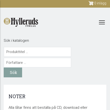
Skip
0 inlägg
to
main
content
Sök i katalogen
NOTER
Alla låtar finns att beställa på CD, download eller