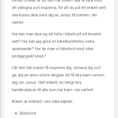
Deras önskan är att den här boken ska få vara med
att välsigna och inspirera, för att du på ett enkelt sett
ska kunna dela med dig av Jesus till barnen i din
närhet.
Hur kan man lära sig att hitta i bibeln på ett kreativt
sätt? Hur kan jag göra en bibelberättelse extra
spännande? Hur lär man ut bibelord med olika
pedagogiskt knep?
Låt den här boken få inspirera dig, utmana dig och
ge dig en ännu större längtan att få lära barn runtom
dig om Jesus. Helt enkelt, en riktigt bra
handledarbok till alla som har barn i sin närhet!
Boken är indelad i sex olika kapitel:
Bibelord