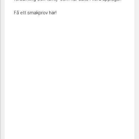
Få ett
smakprov här
!