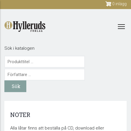
Skip
0 inlägg
to
main
content
Sök i katalogen
NOTER
Alla låtar finns att beställa på CD, download eller