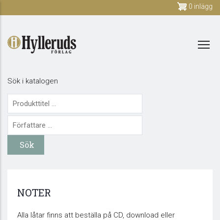
Skip
0 inlägg
to
main
content
Sök i katalogen
NOTER
Alla låtar finns att beställa på CD, download eller