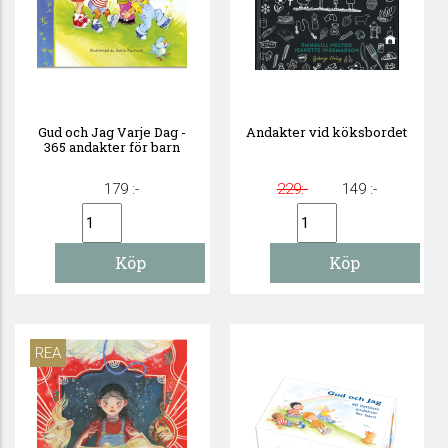
Gud och Jag Varje Dag -
Andakter vid köksbordet
365 andakter för barn
179 :-
229:-
149 :-
REA