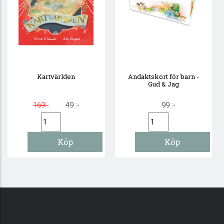
Kartvärlden
Andaktskort för barn -
Gud & Jag
169:-
49 :-
99 :-