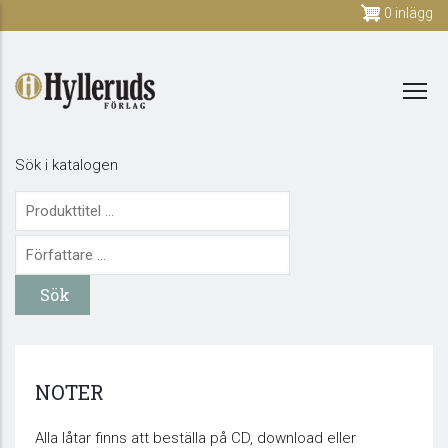
Skip
0 inlägg
to
main
content
Sök i katalogen
NOTER
Alla låtar finns att beställa på CD, download eller