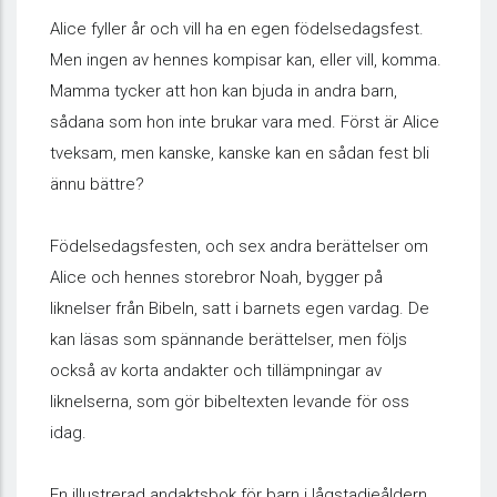
Alice fyller år och vill ha en egen födelsedagsfest.
Men ingen av hennes kompisar kan, eller vill, komma.
Mamma tycker att hon kan bjuda in andra barn,
sådana som hon inte brukar vara med. Först är Alice
tveksam, men kanske, kanske kan en sådan fest bli
ännu bättre?
Födelsedagsfesten, och sex andra berättelser om
Alice och hennes storebror Noah, bygger på
liknelser från Bibeln, satt i barnets egen vardag. De
kan läsas som spännande berättelser, men följs
också av korta andakter och tillämpningar av
liknelserna, som gör bibeltexten levande för oss
idag.
En illustrerad andaktsbok för barn i lågstadieåldern