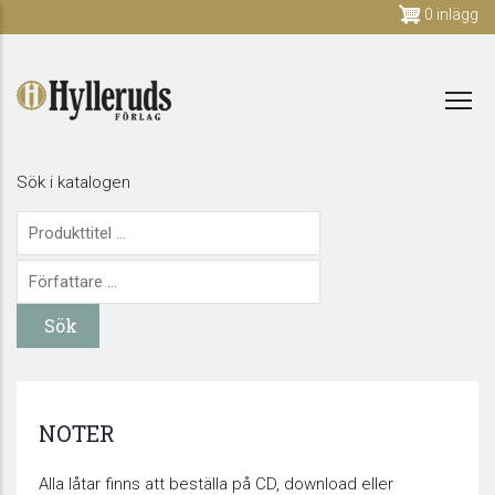
Skip
0 inlägg
to
main
content
Sök i katalogen
NOTER
Alla låtar finns att beställa på CD, download eller