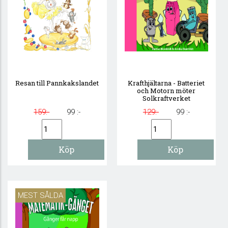
Resan till Pannkakslandet
Krafthjältarna - Batteriet
och Motorn möter
Solkraftverket
159:-
99 :-
129:-
99 :-
MEST SÅLDA