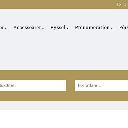
0302-
or
Accessoarer
Pyssel
Prenumeration
För