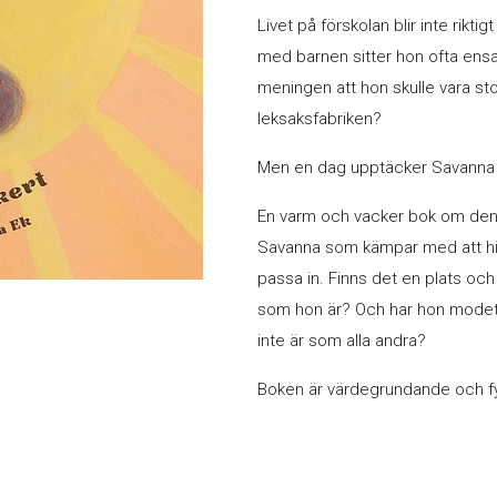
Livet på förskolan blir inte riktig
med barnen sitter hon ofta ensam 
meningen att hon skulle vara stor
leksaksfabriken?
Men en dag upptäcker Savanna nå
En varm och vacker bok om den
Savanna som kämpar med att hitta
passa in. Finns det en plats och
som hon är? Och har hon modet a
inte är som alla andra?
Boken är värdegrundande och fyll