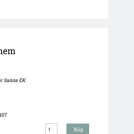
 hem
ör Sanna EK
107