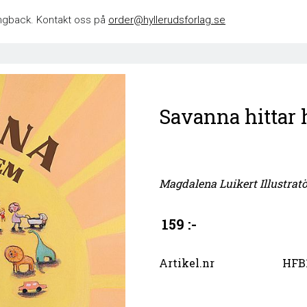
 singback. Kontakt oss på
order@hyllerudsforlag.se
Savanna hittar
Magdalena Luikert Illustrat
159 :-
Artikel.nr
HFB