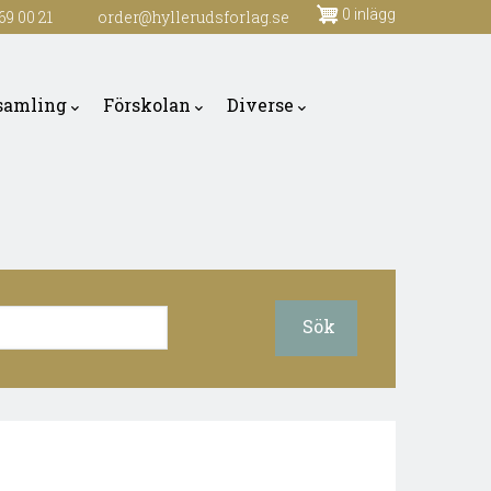
0 inlägg
69 00 21
order@hyllerudsforlag.se
samling
Förskolan
Diverse