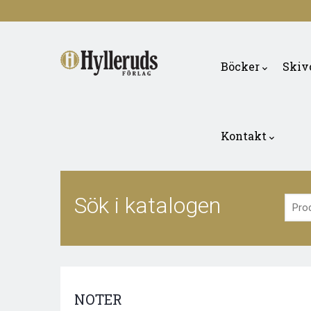
Skip
to
Main
main
navigation
Böcker
Skiv
content
Kontakt
Sök i katalogen
NOTER