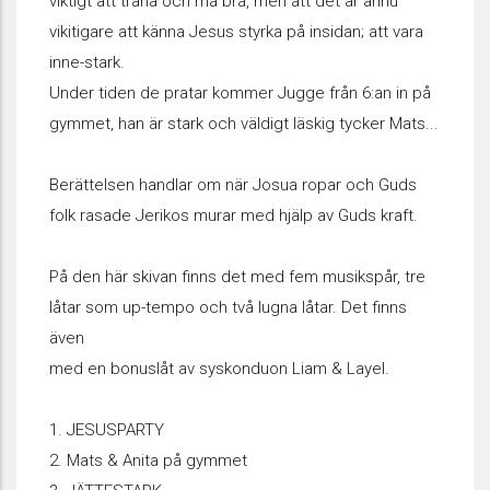
viktigt att träna och må bra, men att det är ännu
vikitigare att känna Jesus styrka på insidan; att vara
inne-stark.
Under tiden de pratar kommer Jugge från 6:an in på
gymmet, han är stark och väldigt läskig tycker Mats...
Berättelsen handlar om när Josua ropar och Guds
folk rasade Jerikos murar med hjälp av Guds kraft.
På den här skivan finns det med fem musikspår, tre
låtar som up-tempo och två lugna låtar. Det finns
även
med en bonuslåt av syskonduon Liam & Layel.
1. JESUSPARTY
2. Mats & Anita på gymmet