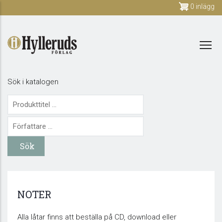
Skip
0 inlägg
to
main
content
Sök i katalogen
NOTER
Alla låtar finns att beställa på CD, download eller