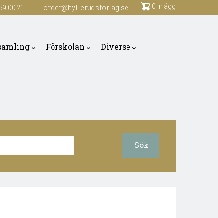
0 inlägg
69 00 21
order@hyllerudsforlag.se
samling
Förskolan
Diverse