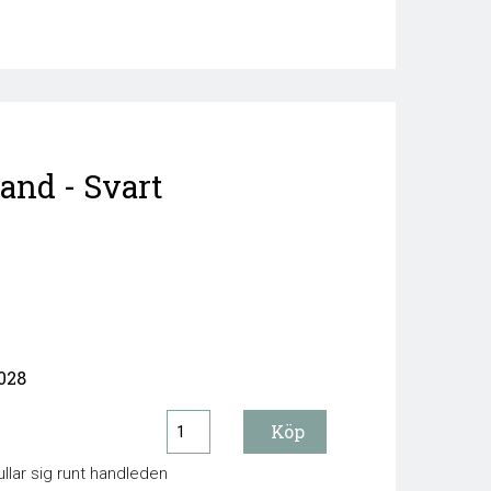
nd - Svart
028
lar sig runt handleden