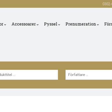
0302-
or
Accessoarer
Pyssel
Prenumeration
För