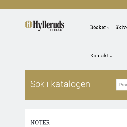
Skip
to
Main
main
navigation
Böcker
Skiv
content
Kontakt
Sök i katalogen
NOTER