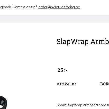
 singback. Kontakt oss på
order@hyllerudsforlag.se
SlapWrap Armba
25 :-
Artikel.nr
BOR
Smart slapwrap-armband som rul